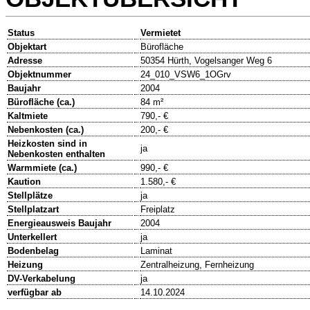
Status
Vermietet
Objektart
Bürofläche
Adresse
50354 Hürth, Vogelsanger Weg 6
Objektnummer
24_010_VSW6_1OGrv
Baujahr
2004
Bürofläche (ca.)
84 m²
Kaltmiete
790,- €
Nebenkosten (ca.)
200,- €
Heizkosten sind in
ja
Nebenkosten enthalten
Warmmiete (ca.)
990,- €
Kaution
1.580,- €
Stellplätze
ja
Stellplatzart
Freiplatz
Energieausweis Baujahr
2004
Unterkellert
ja
Bodenbelag
Laminat
Heizung
Zentralheizung, Fernheizung
DV-Verkabelung
ja
verfügbar ab
14.10.2024