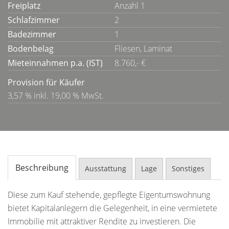
Freiplatz
Anzahl 1
Schlafzimmer
2
Badezimmer
1
Bodenbelag
Fliesen, Laminat
Mieteinnahmen p.a. (IST)
8.760,- €
Provision für Käufer
3,57 % inkl. 19,00 % MwSt.
Beschreibung
Ausstattung
Lage
Sonstiges
Diese zum Kauf stehende, gepflegte Eigentumswohnung
bietet Kapitalanlegern die Gelegenheit, in eine vermietete
Immobilie mit attraktiver Rendite zu investieren. Die