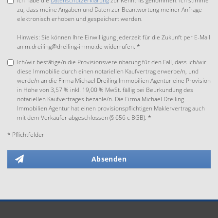
Ich habe die
Datenschutzerklärung
zur Kenntnis genommen. Ich stimme
zu, dass meine Angaben und Daten zur Beantwortung meiner Anfrage
elektronisch erhoben und gespeichert werden.
Hinweis: Sie können Ihre Einwilligung jederzeit für die Zukunft per E-Mail
an m.dreiling@dreiling-immo.de widerrufen. *
Ich/wir bestätige/n die Provisionsvereinbarung für den Fall, dass ich/wir
diese Immobilie durch einen notariellen Kaufvertrag erwerbe/n, und
werde/n an die Firma Michael Dreiling Immobilien Agentur eine Provision
in Höhe von 3,57 % inkl. 19,00 % MwSt. fällig bei Beurkundung des
notariellen Kaufvertrages bezahle/n. Die Firma Michael Dreiling
Immobilien Agentur hat einen provisionspflichtigen Maklervertrag auch
mit dem Verkäufer abgeschlossen (§ 656 c BGB). *
* Pflichtfelder
Absenden