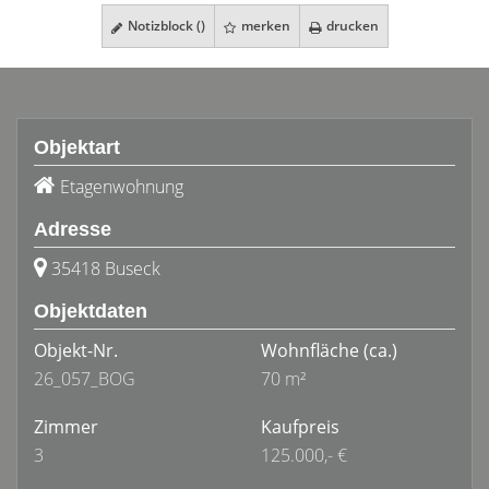
Notizblock (
)
merken
drucken
Objektart
Etagenwohnung
Adresse
35418 Buseck
Objektdaten
Objekt-Nr.
Wohnfläche
(ca.)
26_057_BOG
70 m²
Zimmer
Kaufpreis
3
125.000,- €