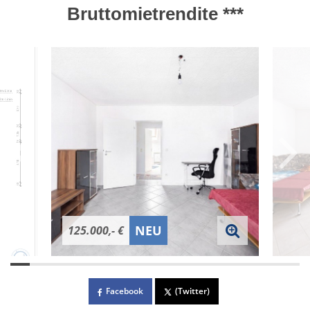
Bruttomietrendite ***
NEU
125.000,- €
Facebook
(Twitter)