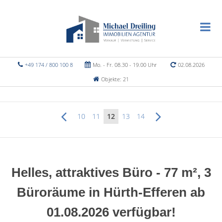
+49 174 / 800 100 8
Mo. - Fr. 08.30 - 19.00 Uhr
02.08.2026
Objekte: 21
10
11
12
13
14
Helles, attraktives Büro - 77 m², 3
Büroräume in Hürth-Efferen ab
01.08.2026 verfügbar!