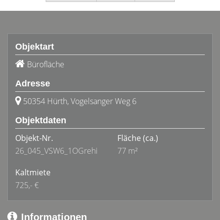
Objektart
Bürofläche
Adresse
50354 Hürth, Vogelsanger Weg 6
Objektdaten
Objekt-Nr.
Fläche
(ca.)
26_045_VSW6_1OGrehi
77 m²
Kaltmiete
725,- €
Informationen