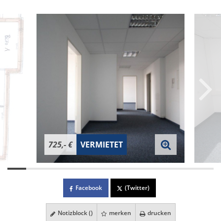
725,- €
VERMIETET
Facebook
(Twitter)
Notizblock (
)
merken
drucken