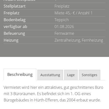
Stellplatzart
Freiplatz
Freiplatz
Miete 45,- € / Anzahl 1
Bodenbelag
Teppich
verfügbar ab
01.08.2026
Befeuerung
Fernwärme
Heizung
Zentralheizung, Fernheizung
Beschreibung
Ausstattung
Lage
Sonstiges
Vermietet wird hier ein attraktives, gut geschnittenes Büro
mit 3 Büroräumen. Es befindet sich im 1. OG eines
Bürogebäudes in Hürth-Efferen, das 2004 erbaut wurde.