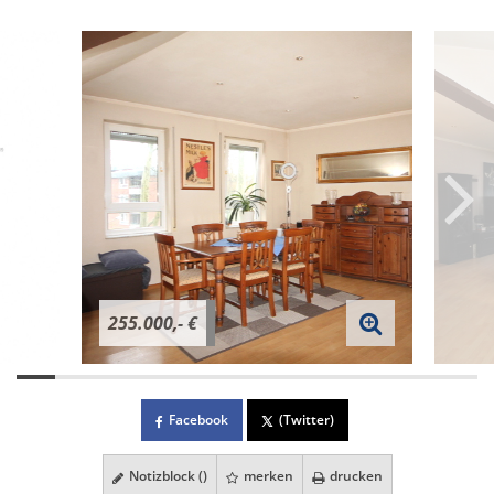
255.000,- €
Facebook
(Twitter)
Notizblock (
)
merken
drucken