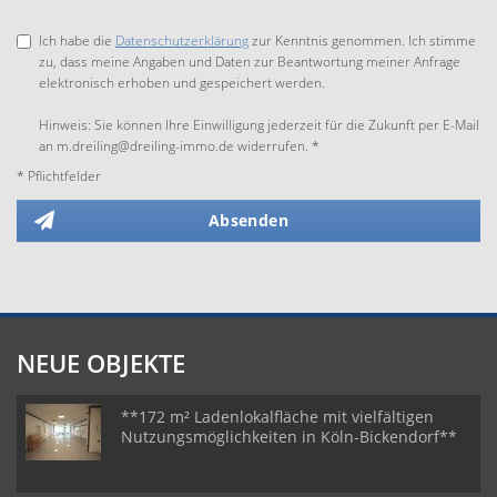
Ich habe die
Datenschutzerklärung
zur Kenntnis genommen. Ich stimme
zu, dass meine Angaben und Daten zur Beantwortung meiner Anfrage
elektronisch erhoben und gespeichert werden.
Hinweis: Sie können Ihre Einwilligung jederzeit für die Zukunft per E-Mail
an m.dreiling@dreiling-immo.de widerrufen. *
* Pflichtfelder
Absenden
NEUE OBJEKTE
**172 m² Ladenlokalfläche mit vielfältigen
Nutzungsmöglichkeiten in Köln-Bickendorf**