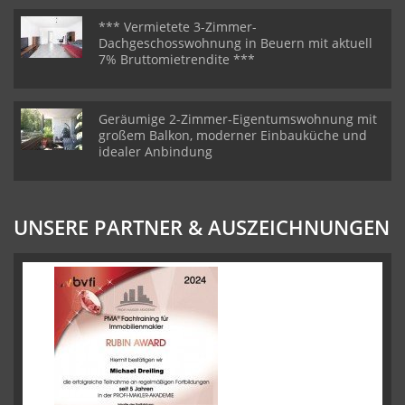
*** Vermietete 3-Zimmer-
Dachgeschosswohnung in Beuern mit aktuell
7% Bruttomietrendite ***
Geräumige 2-Zimmer-Eigentumswohnung mit
großem Balkon, moderner Einbauküche und
idealer Anbindung
UNSERE PARTNER & AUSZEICHNUNGEN