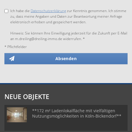
Ich habe die
Datenschutzerklärung
zur Kenntnis genommen. Ich stimme
zu, dass meine Angaben und Daten zur Beantwortung meiner Anfrage
elektronisch erhoben und gespeichert werden.
Hinweis: Sie können Ihre Einwilligung jederzeit für die Zukunft per E-Mail
an m.dreiling@dreiling-immo.de widerrufen. *
* Pflichtfelder
Absenden
NEUE OBJEKTE
**172 m² Ladenlokalfläche mit vielfältigen
Nutzungsmöglichkeiten in Köln-Bickendorf**