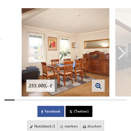
255.000,- €
Facebook
(Twitter)
Notizblock (
)
merken
drucken