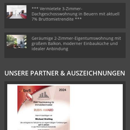
*** Vermietete 3-Zimmer-
Dachgeschosswohnung in Beuern mit aktuell
7% Bruttomietrendite ***
Geräumige 2-Zimmer-Eigentumswohnung mit
großem Balkon, moderner Einbauküche und
idealer Anbindung
UNSERE PARTNER & AUSZEICHNUNGEN