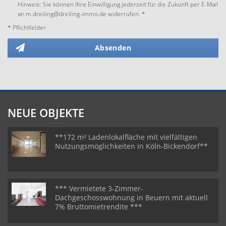
Hinweis: Sie können Ihre Einwilligung jederzeit für die Zukunft per E-Mail
an m.dreiling@dreiling-immo.de widerrufen. *
* Pflichtfelder
Absenden
NEUE OBJEKTE
**172 m² Ladenlokalfläche mit vielfältigen
Nutzungsmöglichkeiten in Köln-Bickendorf**
*** Vermietete 3-Zimmer-
Dachgeschosswohnung in Beuern mit aktuell
7% Bruttomietrendite ***