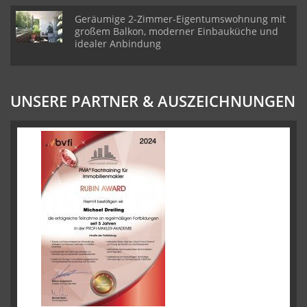
Geräumige 2-Zimmer-Eigentumswohnung mit
großem Balkon, moderner Einbauküche und
idealer Anbindung
UNSERE PARTNER & AUSZEICHNUNGEN