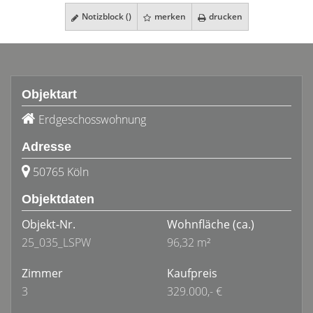
Notizblock (
)
merken
drucken
Objektart
Erdgeschosswohnung
Adresse
50765 Köln
Objektdaten
Objekt-Nr.
Wohnfläche
(ca.)
25_035_LSPW
96,32 m²
Zimmer
Kaufpreis
3
329.000,- €