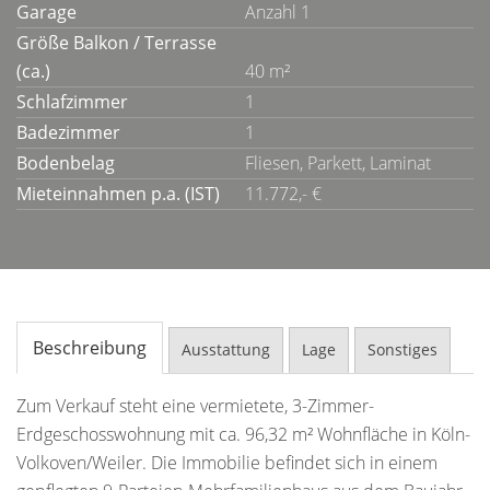
Garage
Anzahl 1
Größe Balkon / Terrasse
(ca.)
40 m²
Schlafzimmer
1
Badezimmer
1
Bodenbelag
Fliesen, Parkett, Laminat
Mieteinnahmen p.a. (IST)
11.772,- €
Beschreibung
Ausstattung
Lage
Sonstiges
Zum Verkauf steht eine vermietete, 3-Zimmer-
Erdgeschosswohnung mit ca. 96,32 m² Wohnfläche in Köln-
Volkoven/Weiler. Die Immobilie befindet sich in einem