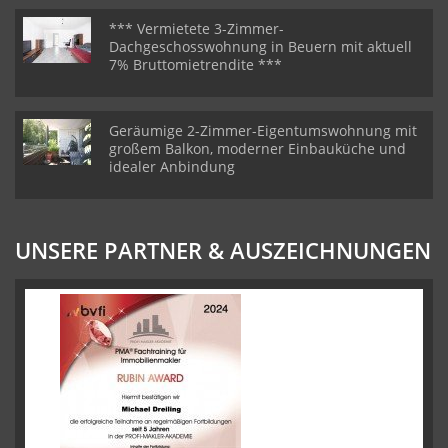
*** Vermietete 3-Zimmer-
Dachgeschosswohnung in Beuern mit aktuell
7% Bruttomietrendite ***
Geräumige 2-Zimmer-Eigentumswohnung mit
großem Balkon, moderner Einbauküche und
idealer Anbindung
UNSERE PARTNER & AUSZEICHNUNGEN