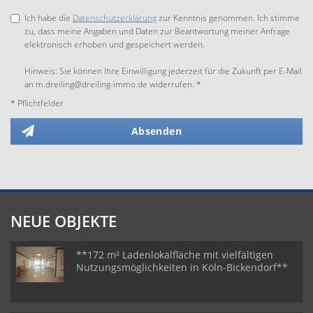
Ich habe die
Datenschutzerklärung
zur Kenntnis genommen. Ich stimme
zu, dass meine Angaben und Daten zur Beantwortung meiner Anfrage
elektronisch erhoben und gespeichert werden.
Hinweis: Sie können Ihre Einwilligung jederzeit für die Zukunft per E-Mail
an m.dreiling@dreiling-immo.de widerrufen. *
* Pflichtfelder
Absenden
NEUE OBJEKTE
**172 m² Ladenlokalfläche mit vielfältigen
Nutzungsmöglichkeiten in Köln-Bickendorf**