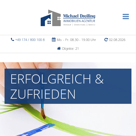
+49 174 / 800 100 8
Mo. - Fr. 08.30 - 19.00 Uhr
02.08.2026
Objekte: 21
ERFOLGREICH &
ZUFRIEDEN