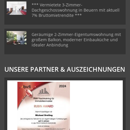
*** Vermietete 3-Zimmer-
Dachgeschosswohnung in Beuern mit aktuell
7% Bruttomietrendite ***
Geräumige 2-Zimmer-Eigentumswohnung mit
großem Balkon, moderner Einbauküche und
idealer Anbindung
UNSERE PARTNER & AUSZEICHNUNGEN