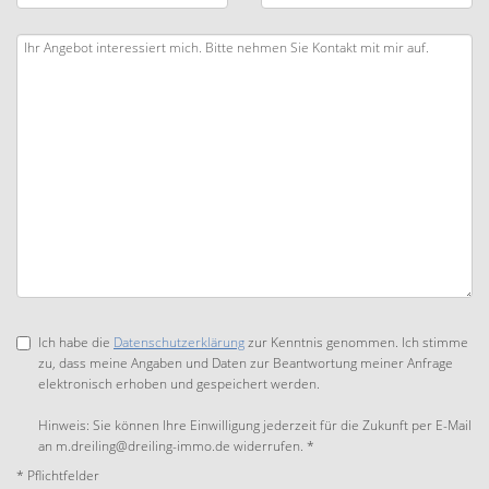
Ich habe die
Datenschutzerklärung
zur Kenntnis genommen. Ich stimme
zu, dass meine Angaben und Daten zur Beantwortung meiner Anfrage
elektronisch erhoben und gespeichert werden.
Hinweis: Sie können Ihre Einwilligung jederzeit für die Zukunft per E-Mail
an m.dreiling@dreiling-immo.de widerrufen. *
* Pflichtfelder