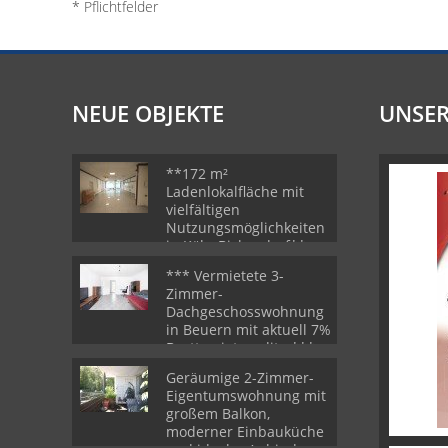
* Pflichtfelder
NEUE OBJEKTE
UNSER
**172 m²
Ladenlokalfläche mit
vielfältigen
Nutzungsmöglichkeiten
in Köln-Bickendorf**
*** Vermietete 3-
Zimmer-
Dachgeschosswohnung
in Beuern mit aktuell 7%
Bruttomietrendite ***
Geräumige 2-Zimmer-
Eigentumswohnung mit
großem Balkon,
moderner Einbauküche