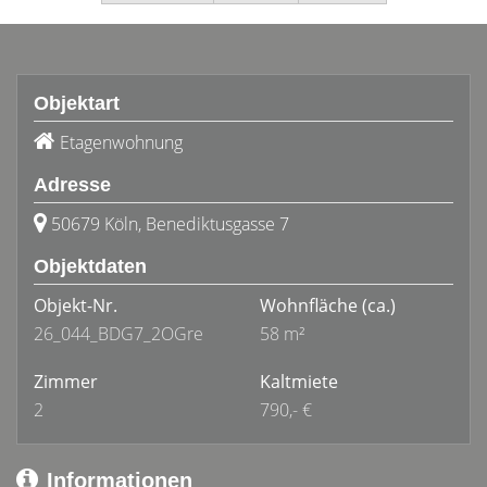
Objektart
Etagenwohnung
Adresse
50679 Köln, Benediktusgasse 7
Objektdaten
Objekt-Nr.
Wohnfläche
(ca.)
26_044_BDG7_2OGre
58 m²
Zimmer
Kaltmiete
2
790,- €
Informationen