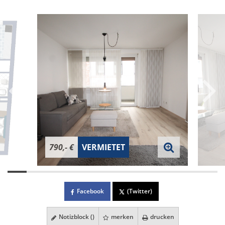
790,- €
VERMIETET
Facebook
(Twitter)
Notizblock (
)
merken
drucken