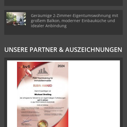
Geräumige 2-Zimmer-Eigentumswohnung mit
großem Balkon, moderner Einbauküche und
idealer Anbindung
UNSERE PARTNER & AUSZEICHNUNGEN