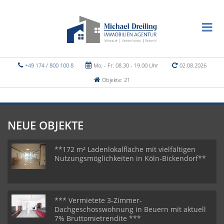
+49 174 / 800 100 8
Mo. - Fr. 08.30 - 19.00 Uhr
02.08.2026
Objekte: 21
NEUE OBJEKTE
**172 m² Ladenlokalfläche mit vielfältigen
Nutzungsmöglichkeiten in Köln-Bickendorf**
*** Vermietete 3-Zimmer-
Dachgeschosswohnung in Beuern mit aktuell
7% Bruttomietrendite ***