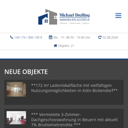
+49 174 / 800 100 8
Mo. - Fr. 08.30 - 19.00 Uhr
02.08.2026
Objekte: 21
NEUE OBJEKTE
**172 m² Ladenlokalfläche mit vielfältigen
Nutzungsmöglichkeiten in Köln-Bickendorf**
*** Vermietete 3-Zimmer-
Dachgeschosswohnung in Beuern mit aktuell
7% Bruttomietrendite ***