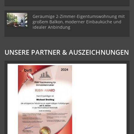
Geräumige 2-Zimmer-Eigentumswohnung mit
großem Balkon, moderner Einbauküche und
idealer Anbindung
UNSERE PARTNER & AUSZEICHNUNGEN