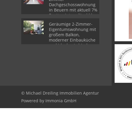
Dachgeschosswohnung
in Beuern mit aktuell 7%
Bruttomietrendite ***
Geräumige 2-Zimmer-
Eigentumswohnung mit
großem Balkon,
moderner Einbauküche
und idealer Anbindung
© Michael Dreiling Immobilien Agentur
Powered by Immonia GmbH