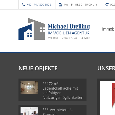
+49 174 / 800 100 8
Mo. - Fr. 08.30 - 19.00 Uhr
02.
Immobi
NEUE OBJEKTE
UNSER
**172 m²
Ladenlokalfläche mit
vielfältigen
Nutzungsmöglichkeiten
in Köln-Bickendorf**
*** Vermietete 3-
Zimmer-