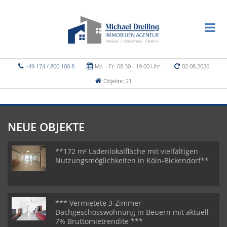
+49 174 / 800 100 8
Mo. - Fr. 08.30 - 19.00 Uhr
02.08.2026
Objekte: 21
NEUE OBJEKTE
**172 m² Ladenlokalfläche mit vielfältigen
Nutzungsmöglichkeiten in Köln-Bickendorf**
*** Vermietete 3-Zimmer-
Dachgeschosswohnung in Beuern mit aktuell
7% Bruttomietrendite ***