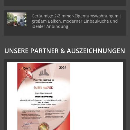
Geräumige 2-Zimmer-Eigentumswohnung mit
großem Balkon, moderner Einbauküche und
idealer Anbindung
UNSERE PARTNER & AUSZEICHNUNGEN