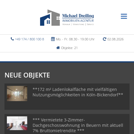
+49 174 / 800 100 8
Mo. - Fr. 08.30 - 19.00 Uhr
02.08.2026
Objekte: 21
NEUE OBJEKTE
**172 m² Ladenlokalfläche mit vielfältigen
Nutzungsmöglichkeiten in Köln-Bickendorf**
*** Vermietete 3-Zimmer-
Dachgeschosswohnung in Beuern mit aktuell
7% Bruttomietrendite ***