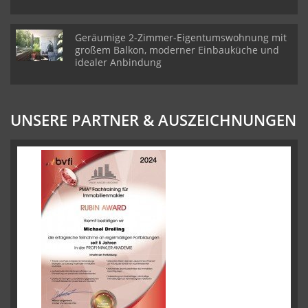
Geräumige 2-Zimmer-Eigentumswohnung mit
großem Balkon, moderner Einbauküche und
idealer Anbindung
UNSERE PARTNER & AUSZEICHNUNGEN